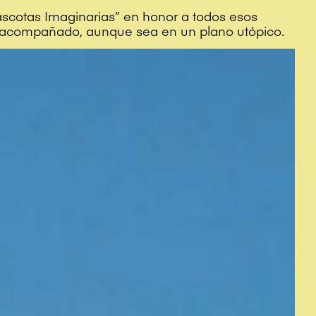
ascotas Imaginarias” en honor a todos esos
acompañado, aunque sea en un plano utópico.