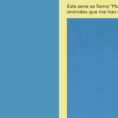
Esta serie se llama “M
animales que me han 