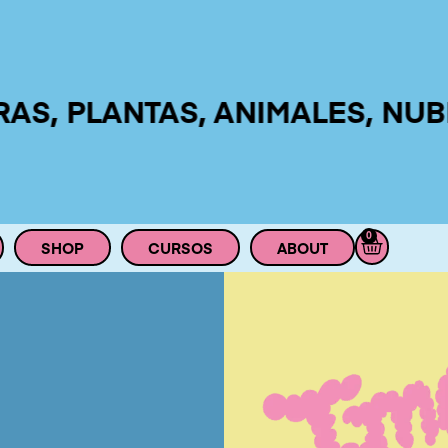
PLANTAS, ANIMALES, NUBES, A
0
SHOP
CURSOS
ABOUT